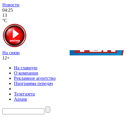
Новости
04:25
13
°C
На связи
12+
На главную
О компании
Рекламное агентство
Программа передач
Телегазета
Архив