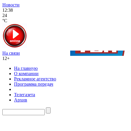
Новости
12:38
24
°C
На связи
12+
На главную
О компании
Рекламное агентство
Программа передач
Телегазета
Архив