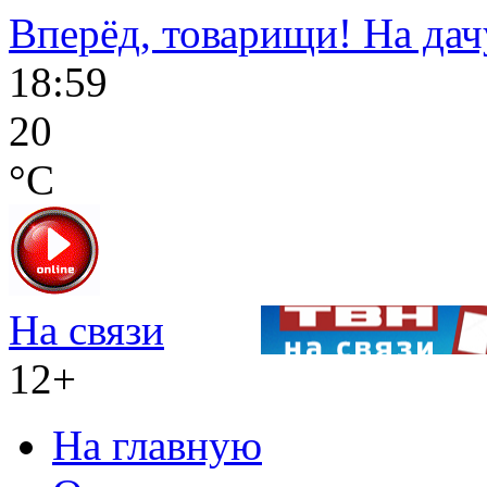
Вперёд, товарищи! На дач
18:59
20
°C
На связи
12+
На главную