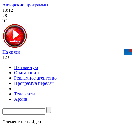
Авторские программы
13:12
28
°C
На связи
12+
На главную
О компании
Рекламное агентство
Программа передач
Телегазета
Архив
Элемент не найден