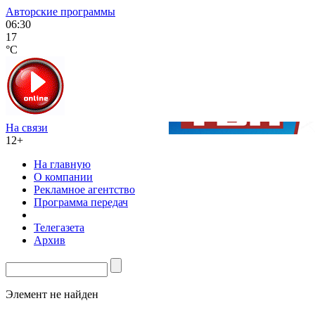
Авторские программы
06:30
17
°C
На связи
12+
На главную
О компании
Рекламное агентство
Программа передач
Телегазета
Архив
Элемент не найден