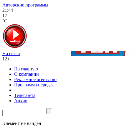
Авторские программы
21:44
17
°C
На связи
12+
На главную
О компании
Рекламное агентство
Программа передач
Телегазета
Архив
Элемент не найден