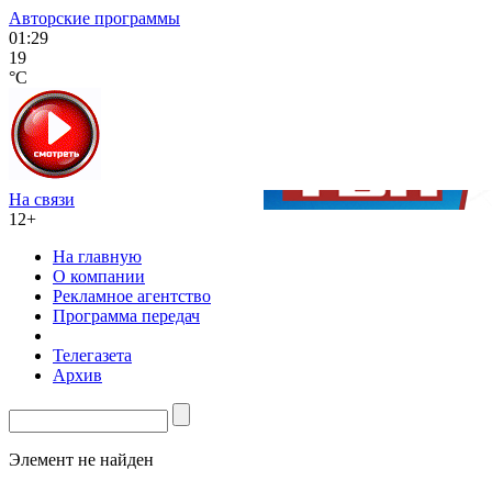
Авторские программы
01:29
19
°C
На связи
12+
На главную
О компании
Рекламное агентство
Программа передач
Телегазета
Архив
Элемент не найден