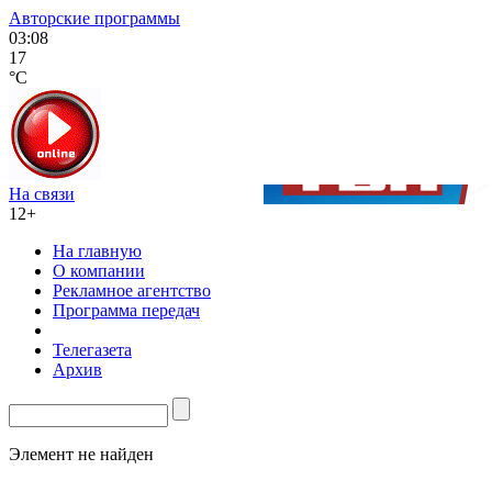
Авторские программы
03:08
17
°C
На связи
12+
На главную
О компании
Рекламное агентство
Программа передач
Телегазета
Архив
Элемент не найден