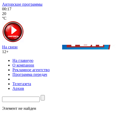
Авторские программы
00:17
20
°C
На связи
12+
На главную
О компании
Рекламное агентство
Программа передач
Телегазета
Архив
Элемент не найден