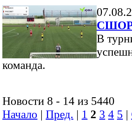
07.08.
СШОР-
В турн
успешн
команда.
Новости 8 - 14 из 5440
Начало
|
Пред.
|
1
2
3
4
5
|