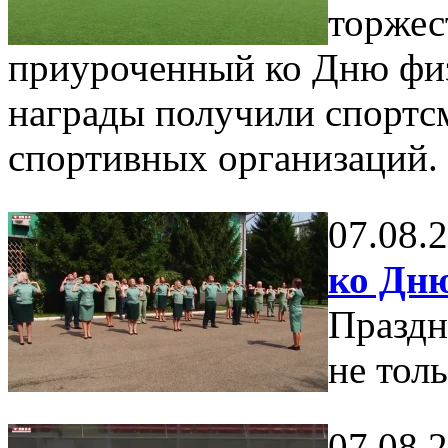
торжес
приуроченный ко Дню физ
награды получили спортс
спортивных организаций.
07.08.
ко Дн
Праздн
не тол
07.08.