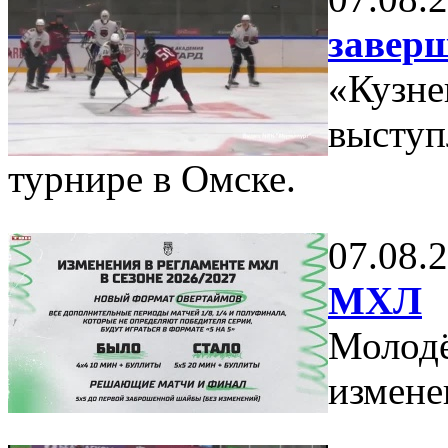
завер
«Кузне
выступ
турнире в Омске.
07.08.
МХЛ
Молодё
измене