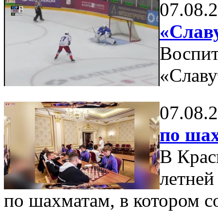
07.08.
«Слав
Воспит
«Славу
07.08.
по ша
В Крас
летней
по шахматам, в котором с