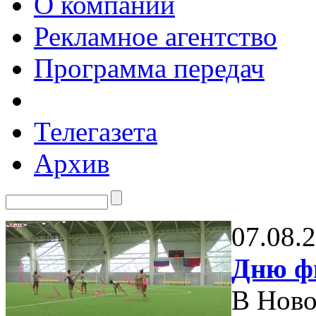
О компании
Рекламное агентство
Программа передач
Телегазета
Архив
07.08.
Дню ф
В Ново