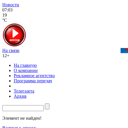
Новости
07:03
19
°C
На связи
12+
На главную
О компании
Рекламное агентство
Программа передач
Телегазета
Архив
Элемент не найден!
Возврат к списку