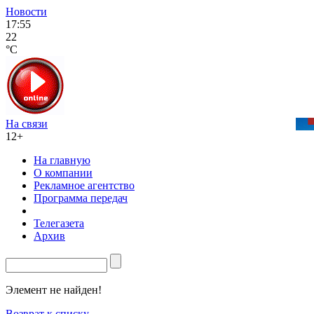
Новости
17:55
22
°C
На связи
12+
На главную
О компании
Рекламное агентство
Программа передач
Телегазета
Архив
Элемент не найден!
Возврат к списку