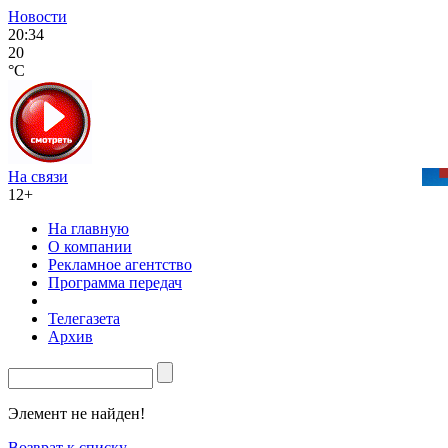
Новости
20:34
20
°C
На связи
12+
На главную
О компании
Рекламное агентство
Программа передач
Телегазета
Архив
Элемент не найден!
Возврат к списку