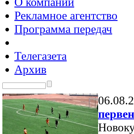
О компании
Рекламное агентство
Программа передач
Телегазета
Архив
06.08.
первен
Новоку