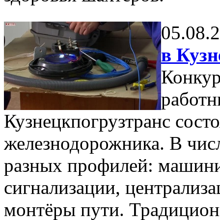
05.08.
в Кузн
Конкур
работн
Кузнецкпогрузтранс состо
железнодорожника. В чис
разных профилей: машини
сигнализации, централиза
монтёры пути. Традицион