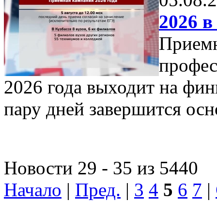
2026 в
Приемн
профес
2026 года выходит на фи
пару дней завершится осн
Новости 29 - 35 из 5440
Начало
|
Пред.
|
3
4
5
6
7
|