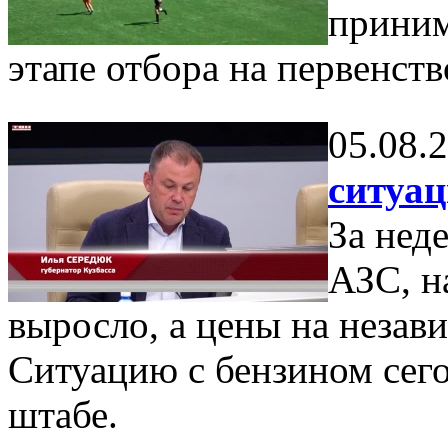
приним
этапе отбора на первенств
05.08.
ситуац
За нед
АЗС, н
выросло, а цены на незав
Ситуацию с бензином сег
штабе.