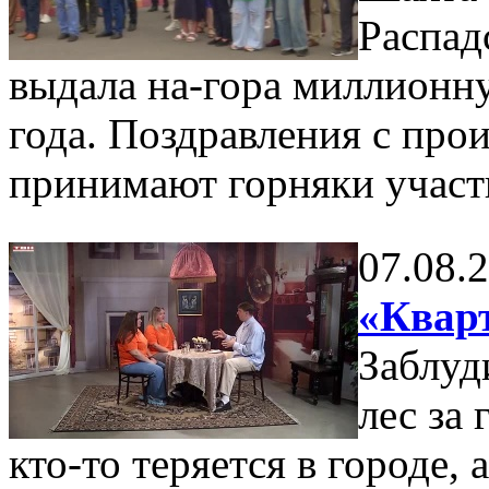
Распад
выдала на-гора миллионну
года. Поздравления с пр
принимают горняки участ
07.08.
«Кварт
Заблуд
лес за
кто-то теряется в городе,