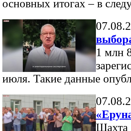
основных итогах – в сле
07.08.
выбор
1 млн 
зареги
июля. Такие данные опуб
07.08.
«Еруна
Шахта 