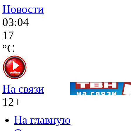
Новости
03:04
17
°C
На связи
12+
На главную