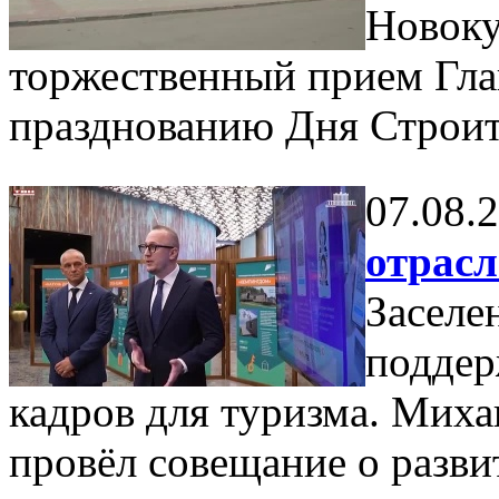
Новоку
торжественный прием Гла
празднованию Дня Строит
07.08.
отрас
Заселе
поддер
кадров для туризма. Мих
провёл совещание о разви