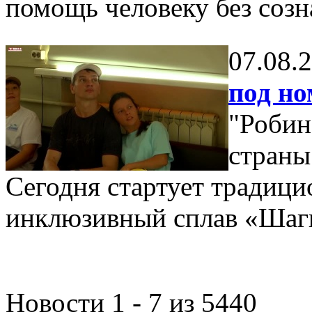
помощь человеку без созн
07.08.
под но
"Робин
страны 
Сегодня стартует традицио
инклюзивный сплав «Шаги
Новости 1 - 7 из 5440