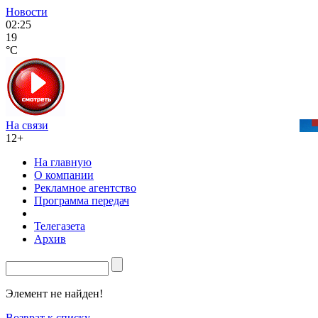
Новости
02:25
19
°C
На связи
12+
На главную
О компании
Рекламное агентство
Программа передач
Телегазета
Архив
Элемент не найден!
Возврат к списку