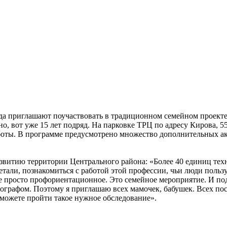
орода приглашают поучаствовать в традиционном семейном проект
о, вот уже 15 лет подряд. На парковке ТРЦ по адресу Кирова, 
аботы. В программе предусмотрено множество дополнительных а
итию территории Центрального района: «Более 40 единиц техн
детали, познакомиться с работой этой профессии, чьи люди пол
не просто профориентационное. Это семейное мероприятие. И подт
графом. Поэтому я приглашаю всех мамочек, бабушек. Всех посл
сможете пройти такое нужное обследование».