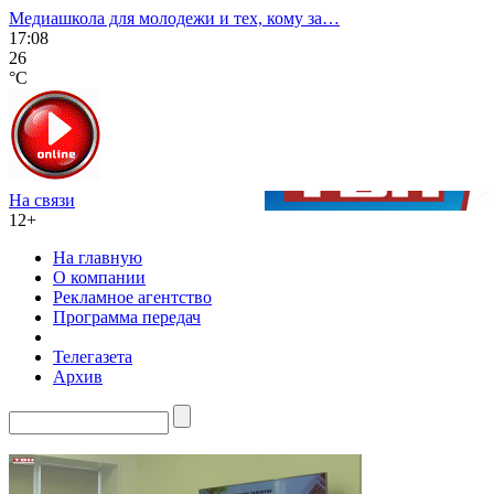
Медиашкола для молодежи и тех, кому за…
17:08
26
°C
На связи
12+
На главную
О компании
Рекламное агентство
Программа передач
Телегазета
Архив