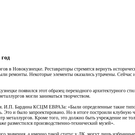
 год
гов в Новокузнецке. Реставраторы стремятся вернуть историчес
е были ремонты. Некоторые элементы оказались утрачены. Сейча
кузнецке появился этот образец переходного архитектурного сти
 металлургов могли заниматься творчеством.
 И.П. Бардина КСЦМ ЕВРАЗа: «Были определенные такие типовы
сть. Это и было запроектировано. Но в итоге построили клубную 
еатр металлургов. Кроме того, это должно быть учреждение не то
таже разместился производственно-технический музей».
ого значения, а именно такой статус у ДК, могут лишь избранн