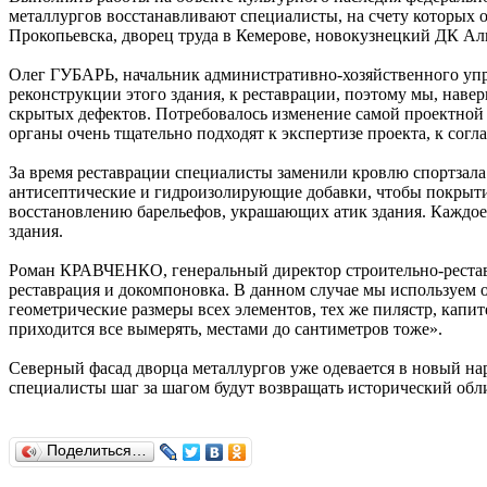
металлургов восстанавливают специалисты, на счету которых о
Прокопьевска, дворец труда в Кемерове, новокузнецкий ДК Ал
Олег ГУБАРЬ, начальник административно-хозяйственного упр
реконструкции этого здания, к реставрации, поэтому мы, наве
скрытых дефектов. Потребовалось изменение самой проектной 
органы очень тщательно подходят к экспертизе проекта, к сог
За время реставрации специалисты заменили кровлю спортзала 
антисептические и гидроизолирующие добавки, чтобы покрыти
восстановлению барельефов, украшающих атик здания. Каждое 
здания.
Роман КРАВЧЕНКО, генеральный директор строительно-реставр
реставрация и докомпоновка. В данном случае мы используем 
геометрические размеры всех элементов, тех же пилястр, капите
приходится все вымерять, местами до сантиметров тоже».
Северный фасад дворца металлургов уже одевается в новый на
специалисты шаг за шагом будут возвращать исторический облик
Поделиться…