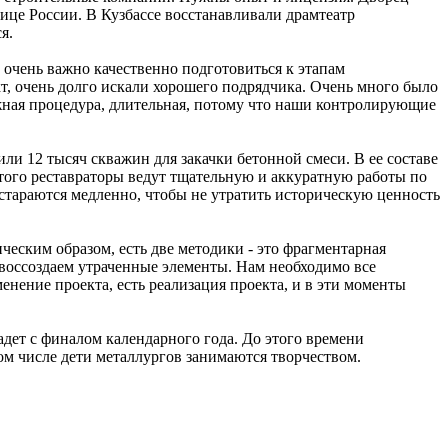
ице России. В Кузбассе восстанавливали драмтеатр
я.
очень важно качественно подготовиться к этапам
кт, очень долго искали хорошего подрядчика. Очень много было
жная процедура, длительная, потому что наши контролирующие
и 12 тысяч скважин для закачки бетонной смеси. В ее составе
того реставраторы ведут тщательную и аккуратную работы по
стараются медленно, чтобы не утратить историческую ценность
ским образом, есть две методики - это фрагментарная
воссоздаем утраченные элементы. Нам необходимо все
менение проекта, есть реализация проекта, и в эти моменты
дет с финалом календарного года. До этого времени
том числе дети металлургов занимаются творчеством.