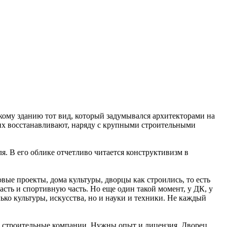
кому зданию тот вид, который задумывался архитекторами на
с их восстанавливают, наряду с крупными строительными
ля. В его облике отчетливо читается конструктивизм в
е проекты, дома культуры, дворцы как строились, то есть
часть и спортивную часть. Но еще один такой момент, у ДК, у
лько культуры, искусства, но и науки и техники. Не каждый
ые строительные компании. Нужны опыт и лицензия. Дворец