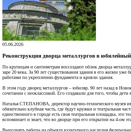
05.06.2026
Реконструкция дворца металлургов в юбилейный
По крупицам и сантиметрам воссоздают облик дворца металлур
заре 20 века. За 90 лет существования здания в его жизни уж
работами по укреплению фундамента и кровли здания.
В этом году дворец металлургов – юбиляр. 90 лет назад в Ново
сочетании с неоклассикой. Его создавали для того, чтобы дети
Наталья СТЕПАНОВА, директор научно-технического музея им.
обязательно клубная часть, где будут кружки и театральная ча
единственного в городе есть своя театральная площадка, это т
вспоминает и знает, что во дворце при его открытии на 4-ом э
Выполнять работы на объекте культурного наследия федеральн