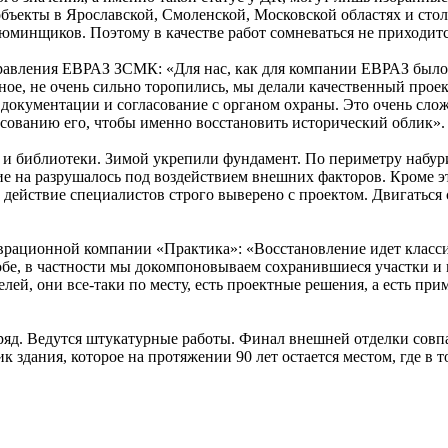
бъекты в Ярославской, Смоленской, Московской областях и стол
юминщиков. Поэтому в качестве работ сомневаться не приходитс
авления ЕВРАЗ ЗСМК: «Для нас, как для компании ЕВРАЗ было 
рное, не очень сильно торопились, мы делали качественный прое
документации и согласование с органом охраны. Это очень сло
ласованию его, чтобы именно восстановить исторический облик».
и библиотеки. Зимой укрепили фундамент. По периметру набурил
е на разрушалось под воздействием внешних факторов. Кроме э
действие специалистов строго выверено с проектом. Двигаться 
ационной компании «Практика»: «Восстановление идет классиче
обе, в частности мы докомпоновываем сохранившиеся участки и 
лей, они все-таки по месту, есть проектные решения, а есть при
ряд. Ведутся штукатурные работы. Финал внешней отделки совпа
 здания, которое на протяжении 90 лет остается местом, где в 