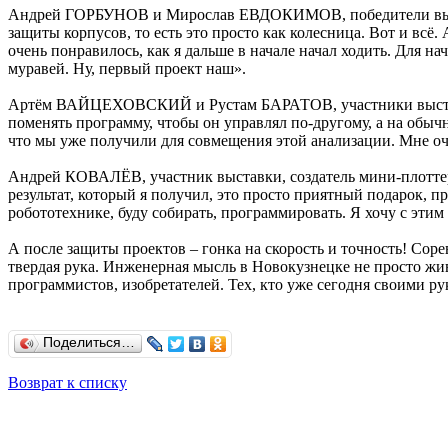
Андрей ГОРБУНОВ и Мирослав ЕВДОКИМОВ, победители выставки
защиты корпусов, то есть это просто как колесница. Вот и всё
очень понравилось, как я дальше в начале начал ходить. Для на
муравей. Ну, первый проект наш».
Артём ВАЙЦЕХОВСКИЙ и Рустам БАРАТОВ, участники выставки,
поменять программу, чтобы он управлял по-другому, а на обычно
что мы уже получили для совмещения этой анализации. Мне оч
Андрей КОВАЛЁВ, участник выставки, создатель мини-плоттера
результат, который я получил, это просто приятный подарок, пр
робототехнике, буду собирать, программировать. Я хочу с этим 
А после защиты проектов – гонка на скорость и точность! Соре
твердая рука. Инженерная мысль в Новокузнецке не просто жив
программистов, изобретателей. Тех, кто уже сегодня своими р
Поделиться…
Возврат к списку