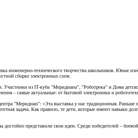
ка инженерно-технического творчества школьников. Юные изоб
остной сборке электронных схем.
 Участники из IT-куба "Меридиана", "Роботрека" и Дома детск
ления – самые актуальные: от бытовой электроники и робототех
нтра "Меридиан": «Эта выставка у нас традиционная. Раньше о
тетная задача. Как правило, те дети, которые имеют навыки долго
 достойно представили свои идеи. Среди победителей – боевой