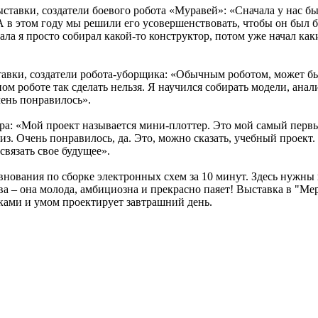
, создатели боевого робота «Муравей»: «Сначала у нас был т
. А в этом году мы решили его усовершенствовать, чтобы он был 
чала я просто собирал какой-то конструктор, потом уже начал как
 создатели робота-уборщика: «Обычным роботом, может быть,
м роботе так сделать нельзя. Я научился собирать модели, анали
ень понравилось».
: «Мой проект называется мини-плоттер. Это мой самый первый
из. Очень понравилось, да. Это, можно сказать, учебный проект.
связать свое будущее».
внования по сборке электронных схем за 10 минут. Здесь нужны 
а – она молода, амбициозна и прекрасно паяет! Выставка в "Ме
уками и умом проектирует завтрашний день.