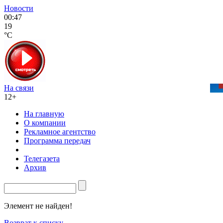
Новости
00:47
19
°C
На связи
12+
На главную
О компании
Рекламное агентство
Программа передач
Телегазета
Архив
Элемент не найден!
Возврат к списку