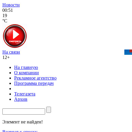
Новости
00:51
19
°C
На связи
12+
На главную
О компании
Рекламное агентство
Программа передач
Телегазета
Архив
Элемент не найден!
Возврат к списку