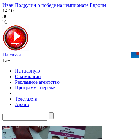
Иван Подругин о победе на чемпионате Европы
14:10
30
°C
На связи
12+
На главную
О компании
Рекламное агентство
Программа передач
Телегазета
Архив