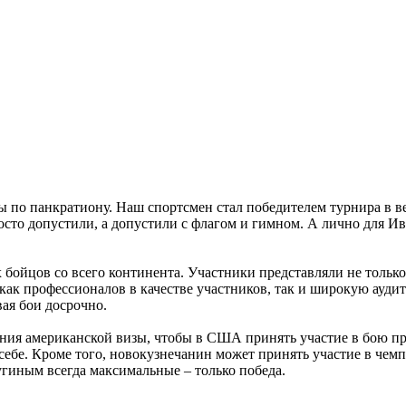
по панкратиону. Наш спортсмен стал победителем турнира в ве
осто допустили, а допустили с флагом и гимном. А лично для И
бойцов со всего континента. Участники представляли не только
ак профессионалов в качестве участников, так и широкую ауди
ая бои досрочно.
ия американской визы, чтобы в США принять участие в бою пр
ебе. Кроме того, новокузнечанин может принять участие в чемп
угиным всегда максимальные – только победа.