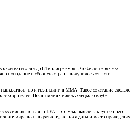
совой категории до 84 килограммов. Это были первые за
вана попадание в сборную страны получилось отчасти
 панкратион, но и грэпплинг, и ММА. Такое сочетание сделало
торию зрителей. Воспитанник новокузнецкого клуба
офессиональной лиги LFA – это младшая лига крупнейшего
ионате мира по панкратиону, но пока даты и место проведения