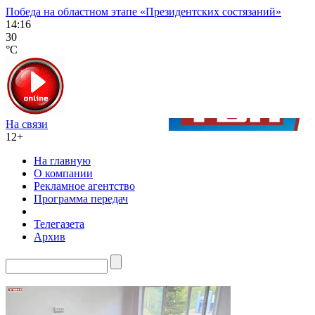
Победа на областном этапе «Президентских состязаний»
14:16
30
°C
На связи
12+
На главную
О компании
Рекламное агентство
Программа передач
Телегазета
Архив