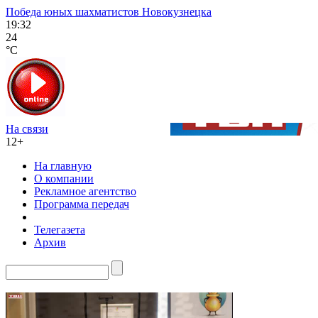
Победа юных шахматистов Новокузнецка
19:32
24
°C
На связи
12+
На главную
О компании
Рекламное агентство
Программа передач
Телегазета
Архив