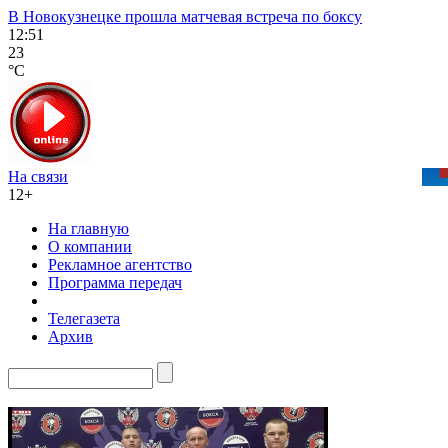
В Новокузнецке прошла матчевая встреча по боксу
12:51
23
°C
На связи
12+
На главную
О компании
Рекламное агентство
Программа передач
Телегазета
Архив