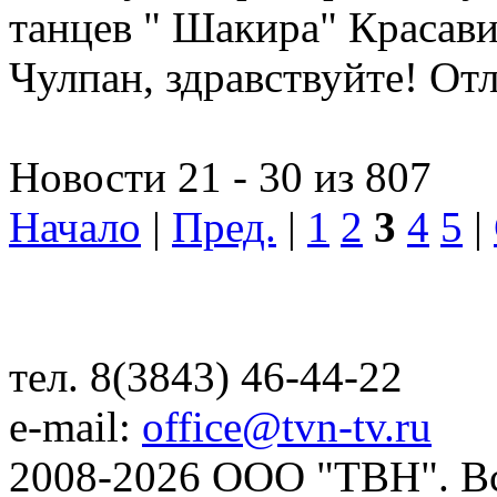
танцев " Шакира" Красав
Чулпан, здравствуйте! От
Новости 21 - 30 из 807
Начало
|
Пред.
|
1
2
3
4
5
|
тел. 8(3843) 46-44-22
e-mail:
office@tvn-tv.ru
2008-2026 ООО "ТВН". В