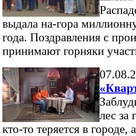
Распад
выдала на-гора миллионну
года. Поздравления с пр
принимают горняки участ
07.08.
«Кварт
Заблуд
лес за
кто-то теряется в городе,