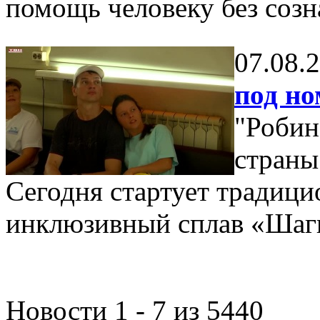
помощь человеку без созн
07.08.
под но
"Робин
страны 
Сегодня стартует традицио
инклюзивный сплав «Шаги
Новости 1 - 7 из 5440