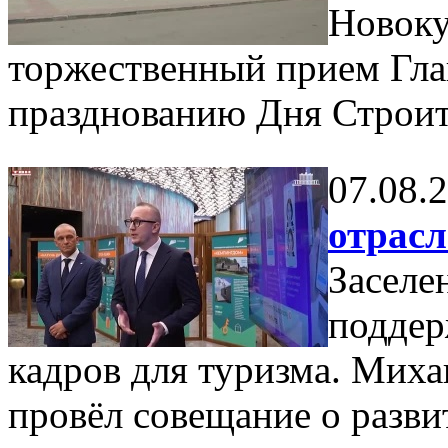
Новоку
торжественный прием Гла
празднованию Дня Строит
07.08.
отрас
Заселе
поддер
кадров для туризма. Мих
провёл совещание о разви