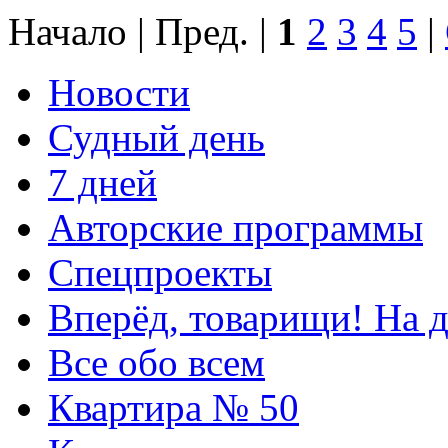
Начало | Пред. |
1
2
3
4
5
|
Новости
Судный день
7 дней
Авторские программы
Спецпроекты
Вперёд, товарищи! На д
Все обо всем
Квартира № 50