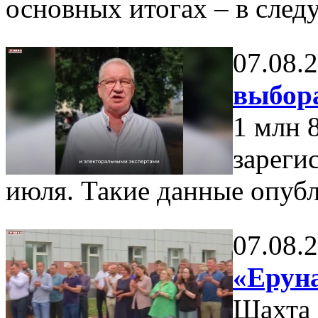
основных итогах – в сле
07.08.
выбор
1 млн 
зареги
июля. Такие данные опуб
07.08.
«Еруна
Шахта 